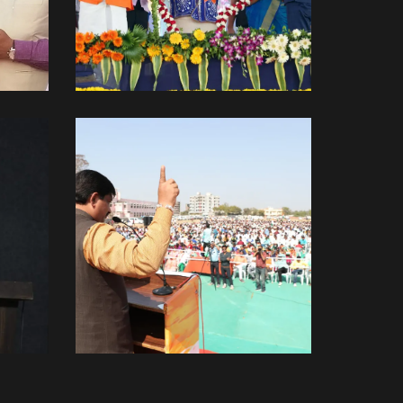
With Hon Prime
ે.
Minister Shree
Narendra Modi Ji.
With Leaders
Amit Thaker