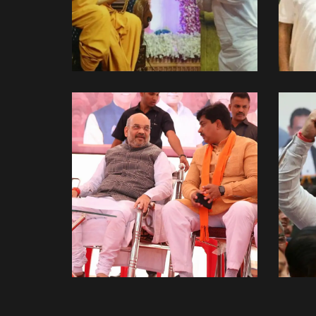
પરમ પૂજ્ય મહંત
સ્વામીજી ના આશીર્વાદ
લેતા.
Spiritual Side
With Shri Amit Bhai