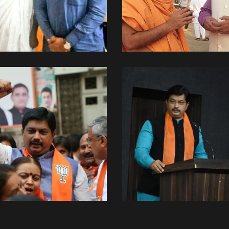
પરમ પૂજ્ય શ્રી
પરમ પૂજ્ય શ્રી જ્ઞાન
રવિશંકર જી સાથે.
વત્સલ સ્વામી જી સાથ
Spiritual Side
Spiritual Side
Amit Thaker
Other