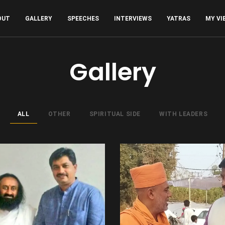
OUT
GALLERY
SPEECHES
INTERVIEWS
YATRAS
MY VI
Gallery
ALL
OTHER
SPIRITUAL SIDE
WITH LEADERS